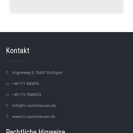
Kontakt
Vogteiweg 9, 70437 Stuttgart
+49 711 840076
+49 172 7849623
info@tv-zazenhausen.de
www.tv-zazenhausen.de
Rechtliche Hinweise