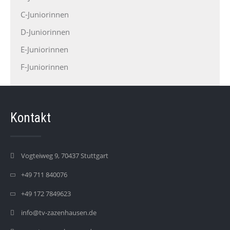
C-Juniorinnen
D-Juniorinnen
E-Juniorinnen
F-Juniorinnen
Kontakt
Vogteiweg 9, 70437 Stuttgart
+49 711 840076
+49 172 7849623
info@tv-zazenhausen.de