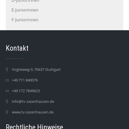
D-Juniorinnen
E-Juniorinnen
F-Juniorinnen
Kontakt
Vogteiweg 9, 70437 Stuttgart
+49 711 840076
+49 172 7849623
info@tv-zazenhausen.de
www.tv-zazenhausen.de
Rechtliche Hinweise