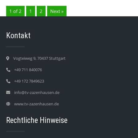
1 of 2
1
2
Next »
Kontakt
Vogteiweg 9, 70437 Stuttgart
+49 711 840076
+49 172 7849623
info@tv-zazenhausen.de
www.tv-zazenhausen.de
Rechtliche Hinweise